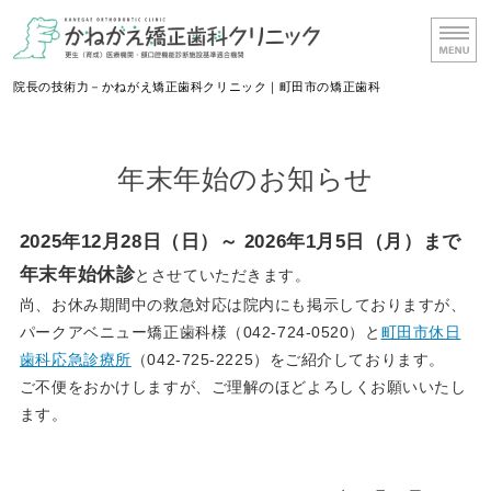
かねがえ矯正歯科
院長の技術力－かねがえ矯正歯科クリニック｜町田市の矯正歯科
ホーム
年末年始のお知らせ
院長挨拶
治療期間・流れ
2025年12月28日（日）～ 2026年
1月5日（月）まで
年末年始休診
とさせていただきます。
料金表
尚、お休み期間中の救急対応は院内にも掲示しておりますが、
アクセス・診療時間
パークアベニュー矯正歯科様（042-724-0520）と
町田市休日
歯科応急診療所
（042-725-2225）をご紹介しております。
ご不便をおかけしますが、ご理解のほどよろしくお願いいたし
ます。